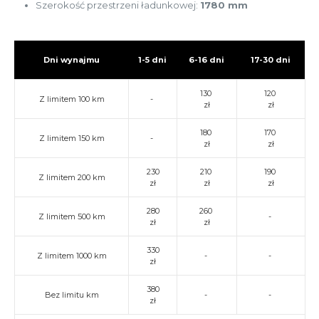
Szerokość przestrzeni ładunkowej:
1780 mm
Dni wynajmu
1-5 dni
6-16 dni
17-30 dni
130
120
Z limitem 100 km
-
zł
zł
180
170
Z limitem 150 km
-
zł
zł
230
210
190
Z limitem 200 km
zł
zł
zł
280
260
Z limitem 500 km
-
zł
zł
330
Z limitem 1000 km
-
-
zł
380
Bez limitu km
-
-
zł