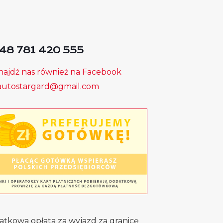
48 781 420 555
ajdź nas również na Facebook
autostargard@gmail.com
tkowa opłata za wyjazd za granicę