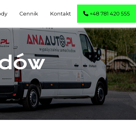
ody
Cennik
Kontakt
+48 781 420 555
dów