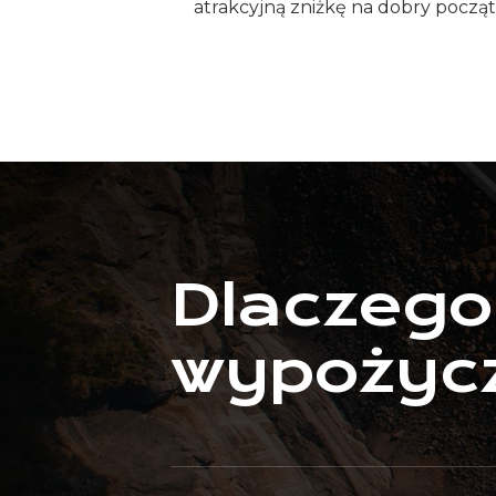
atrakcyjną zniżkę na dobry począt
Dlaczego
wypożycz