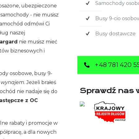
Samochody oso
osażone, ubezpieczone
e samochody - nie musisz
Busy 9-cio osobo
y samochód odmówi Ci
ług naszej
Busy dostawcze
argard
nie musisz mieć
tów biznesowych i
+48 781 420 5
hody osobowe, busy 9-
e wynajem
. Jeżeli brałeś
Sprawdź nas 
mochód nie nadaje się do
zastępcze z OC
lne rabaty i promocje w
półpracę, a dla nowych