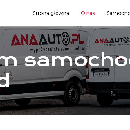
Strona główna
O nas
Samoch
m samocho
d