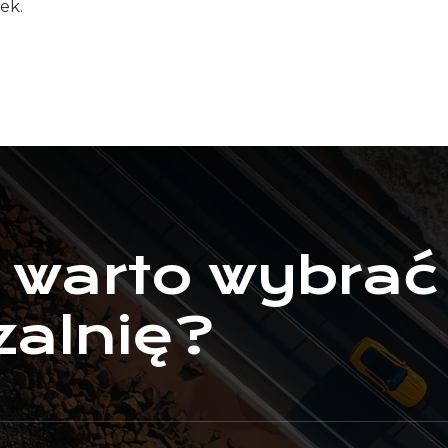
ek.
 warto wybrać
alnię?