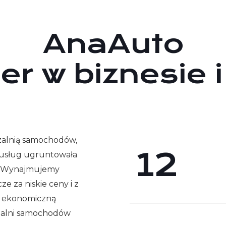
AnaAuto
er w biznesie i
alnią samochodów,
12
h usług ugruntowała
u. Wynajmujemy
 za niskie ceny i z
my ekonomiczną
zalni samochodów