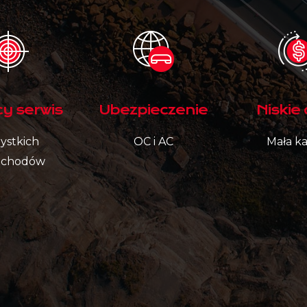
cy serwis
Ubezpieczenie
Niskie
ystkich
OC i AC
Mała k
ochodów