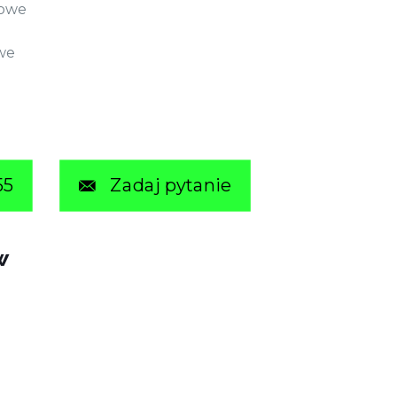
bowe
we
55
Zadaj pytanie
w