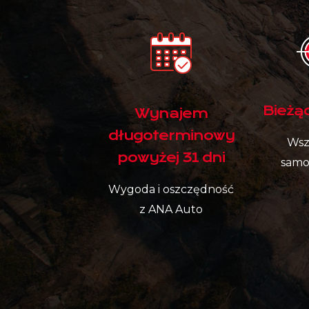
Bieżą
Wynajem
długoterminowy
Wsz
powyżej 31 dni
sam
Wygoda i oszczędność
z ANA Auto